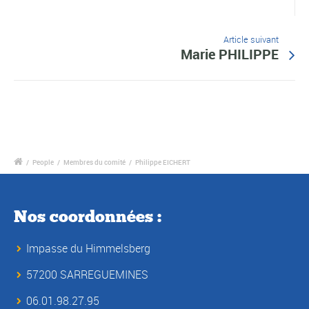
Article suivant
Marie PHILIPPE
/
People
/
Membres du comité
/
Philippe EICHERT
Nos coordonnées :
Impasse du Himmelsberg
57200 SARREGUEMINES
06.01.98.27.95