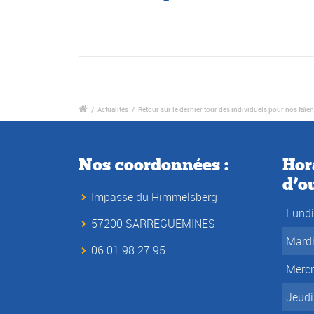
/
Actualités
/
Retour sur le dernier tour des individuels pour nos faïen
Nos coordonnées :
Hor
d’o
Impasse du Himmelsberg
Lundi
57200 SARREGUEMINES
Mard
06.01.98.27.95
Mercr
Jeudi