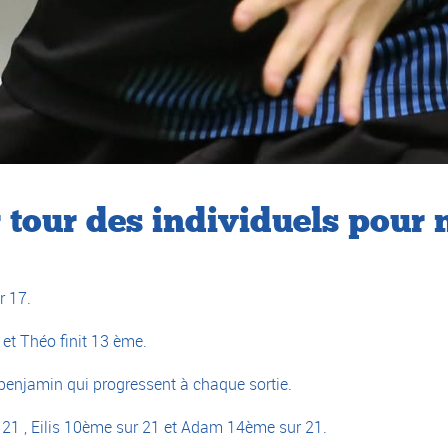
r tour des individuels pour 
r 17.
éo finit 13 ème.
 benjamin qui progressent à chaque sortie.
 21 , Eilis 10ème sur 21 et Adam 14ème sur 21.