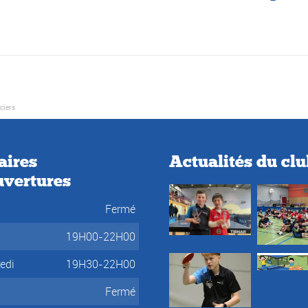
ciers
aires
Actualités du cl
uvertures
Fermé
i
19H00-22H00
edi
19H30-22H00
Fermé